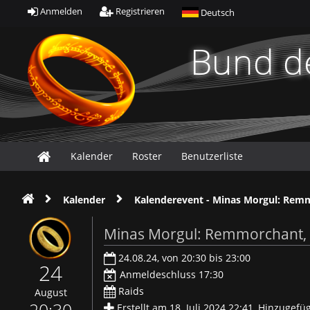
Anmelden
Registrieren
Deutsch
Bund de
Kalender
Roster
Benutzerliste
Kalender
Kalenderevent - Minas Morgul: Remmo
Minas Morgul: Remmorchant, 
24.08.24, von 20:30 bis 23:00
24
Anmeldeschluss 17:30
Raids
August
Erstellt am 18. Juli 2024 22:41, Hinzugef