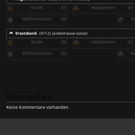
Barde
(0)
Hauptmann
(0)
Waffenmeister
(0)
R
Ersatzbank
(0/12)
[enthält keine Gäste]
Barde
(0)
Hauptmann
(0)
Waffenmeister
(0)
R
Kommentare
Keine Kommentare vorhanden