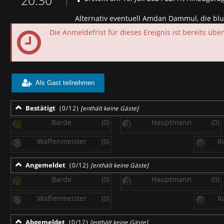
20:30
Alternativ eventuell Amdan Dammul, die blu
Die Anmeldefrist für dieses Ereignis ist bereits über
Als Gast teilnehmen
Bestätigt
(0/12)
[enthält keine Gäste]
Barde
(0)
Hauptmann
(0)
Waffenmeister
(0)
R
Angemeldet
(0/12)
[enthält keine Gäste]
Barde
(0)
Hauptmann
(0)
Waffenmeister
(0)
R
Abgemeldet
(0/12)
[enthält keine Gäste]